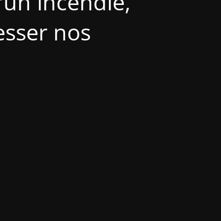
'un incendie,
esser nos