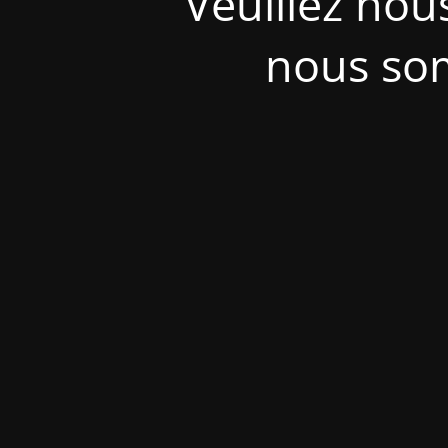
Veuillez nou
nous som