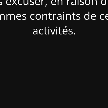
s excuser, en raison d
mes contraints de c
activités.